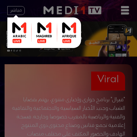
مباشر
Viral
"فيرال" برنامج حواري وإخباري متنوع، يهتم بقضايا
الشباب وجديد الأخبار السياسية والاجتماعية والثقافية
والفنية والرياضية بالمغرب خصوصا وخارجه. فسحة
إعلامية تجمع فنانين وصناع محتوى ذوي المنتوج
الهادف والحضور المكثف على مختلف منصات