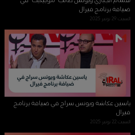
هشام الجباري ويونس طالب "موبيديك" في
ضيافة برنامج فيرال
السبت 29 نونبر 2025
ياسين عكاشة ويونس سراج في ضيافة برنامج
فيرال
السبت 22 نونبر 2025