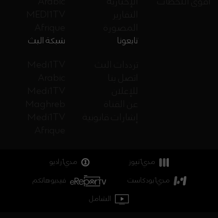
أقوى اللحظات
الإخبارية
Arabic
التقارير
MEDI1TV
المصورة
Afrique
تابعونا
شبكة البث
ترددات البث
Medi1TV
اتصل بنا
Arabic
للإعلان
Medi1TV
عن القناة
Maghreb
إشارات قانونية
Medi1TV
Afrique
مدي1نيوز
مدي1راديو
مدي1بودكاست
فيديوهاتكم
الشامل