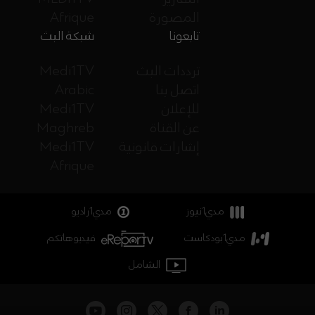
المصورة
Afrique
تابعونا
شبكة البث
ترددات البث
Medi1TV
اتصل بنا
Arabic
للإعلان
Medi1TV
عن القناة
Maghreb
إشارات قانونية
Medi1TV
Afrique
مدي1نيوز
مدي1راديو
مدي1بودكاست
فيديوهاتكم
الشامل