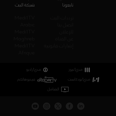
تابعونا
شبكة البث
ترددات البث
Medi1TV
اتصل بنا
Arabic
للإعلان
Medi1TV
عن القناة
Maghreb
إشارات قانونية
Medi1TV
Afrique
مدي1نيوز
مدي1راديو
مدي1بودكاست
فيديوهاتكم
الشامل