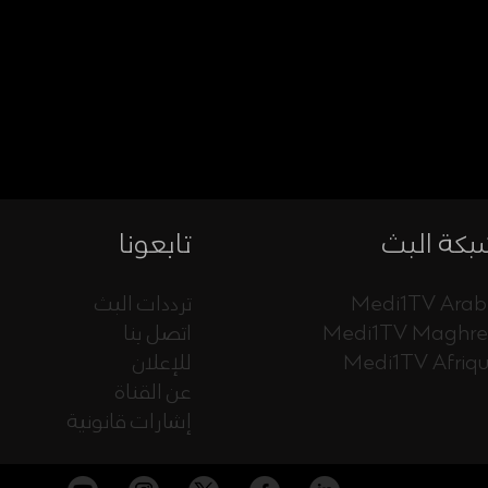
كة البث
تابعونا
Medi1TV Arab
ترددات البث
Medi1TV Maghr
اتصل بنا
Medi1TV Afriq
للإعلان
عن القناة
إشارات قانونية