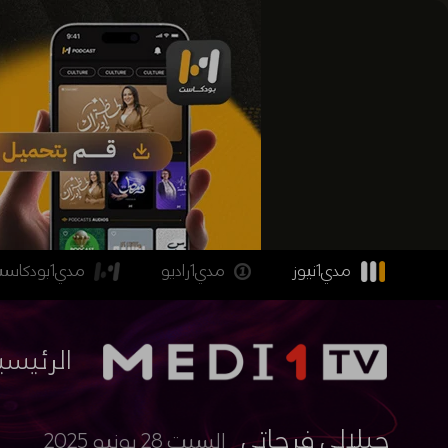
مدي1نيوز
مدي1راديو
مدي1بودكاست
الرئيسي
جيلالي فرحاتي
السبت 28 يونيو 2025