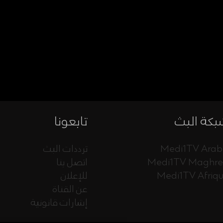
كة البث
تابعونا
Medi1TV Arab
ترددات البث
Medi1TV Maghr
اتصل بنا
Medi1TV Afriq
للإعلان
عن القناة
إشارات قانونية