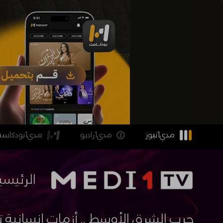
مدي1نيوز
مدي1راديو
مدي1بودكاست
الرئيسي
حرب الشرق الأوسط .. أزمات إنسانية 