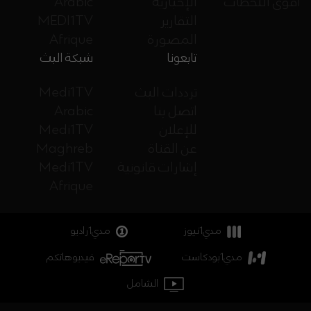
أقوى اللحظات
الإخبارية
Arabic
التقارير
MEDI1TV
المصورة
Afrique
تابعونا
شبكة البث
ترددات البث
Medi1TV
اتصل بنا
Arabic
للإعلان
Medi1TV
عن القناة
Maghreb
إشارات قانونية
Medi1TV
Afrique
مدي1نيوز
مدي1راديو
مدي1بودكاست
فيديوهاتكم
الشامل