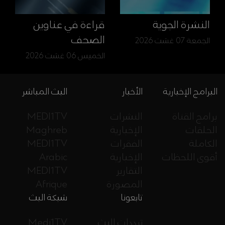
النشرة الجوية
قراءة في عناوين
الصحف
الجمعة 07 غشت 2026
الخميس 06 غشت 2026
البرامج الإخبارية
الأخبار
البث المباشر
برامج القناة
النشرات
MEDI1TV
الحلقات
الإخبارية
Maghreb
الكاملة
الفقرات
MEDI1TV
أقوى اللحظات
الإخبارية
Arabic
التقارير
MEDI1TV
المصورة
Afrique
تابعونا
شبكة البث
ترددات البث
Medi1TV