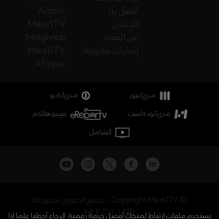
اتصل بنا
Arabic
للإعلان
Medi1TV
عن القناة
Maghreb
إشارات قانونية
Medi1TV
Afrique
مدي1نيوز
مدي1راديو
مدي1بودكاست
فيديوهاتكم
الشامل
جميع الحقوق محفوظة - Copyright Medi1TV ©
نستخدم ملفات ارتباط لمنحك أفضل خدمة رقمية. الرجاء أحطنا علما إذا