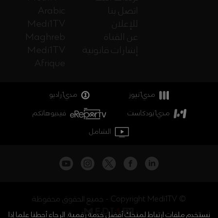
اتصل بنا
Arabic
للإعلان
Medi1TV
عن القناة
Maghreb
إشارات قانونية
Medi1TV
Afrique
مدي1نيوز
مدي1راديو
مدي1بودكاست
فيديوهاتكم
الشامل
جميع الحقوق محفوظة - Copyright Medi1TV ©
نستخدم ملفات ارتباط لمنحك أفضل خدمة رقمية. الرجاء أحطنا علما إذا