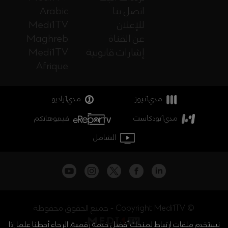
اتصل بنا
Arabic
للإعلان
Medi1TV
عن القناة
Maghreb
إشارات قانونية
Medi1TV
Afrique
مدي1نيوز
مدي1راديو
مدي1بودكاست
فيديوهاتكم
الشامل
جميع الحقوق محفوظة - Copyright Medi1TV ©
نستخدم ملفات ارتباط لمنحك أفضل خدمة رقمية. الرجاء أحطنا علما إذا