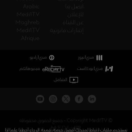
اتصل بنا
Arabic
للإعلان
Medi1TV
عن القناة
Maghreb
إشارات قانونية
Medi1TV
Afrique
مدي1نيوز
مدي1راديو
مدي1بودكاست
فيديوهاتكم
الشامل
جميع الحقوق محفوظة - Copyright Medi1TV ©
نستخدم ملفات ارتباط لمنحك أفضل خدمة رقمية. الرجاء أحطنا علما إذا