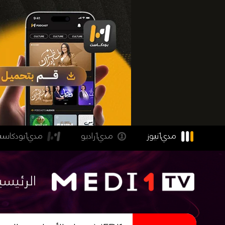
مدي1نيوز
مدي1راديو
مدي1بودكاست
الرئيسي