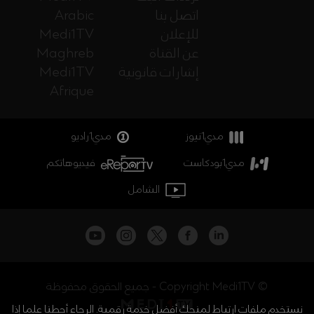
اتصل بنا
Arabic
للإعلان
Medi1TV
عن القناة
Maghreb
إشارات قانونية
Medi1TV
Afrique
مدي1نيوز
مدي1راديو
مدي1بودكاست
فيديوهاتكم
الشامل
جميع الحقوق محفوظة - Copyright Medi1TV ©
نستخدم ملفات ارتباط لمنحك أفضل خدمة رقمية. الرجاء أحطنا علما إذا