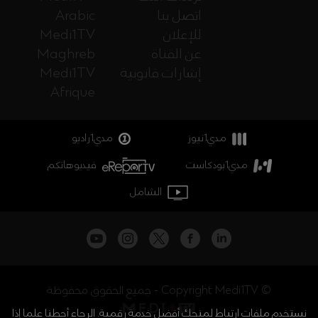
اتصل بنا
Arabic
للإعلان
Medi1TV
عن القناة
Maghreb
إشارات قانونية
Medi1TV
Afrique
مدي1نيوز
مدي1راديو
مدي1بودكاست
فيديوهاتكم
الشامل
جميع الحقوق محفوظة - Copyright Medi1TV ©
نستخدم ملفات ارتباط لمنحك أفضل خدمة رقمية. الرجاء أحطنا علما إذا