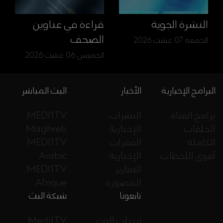
النشرة الجوية
قراءة في عناوين
الصحف
الجمعة 07 غشت 2026
الخميس 06 غشت 2026
البرامج الإخبارية
الأخبار
البث المباشر
برامج القناة
النشرات
MEDI1TV
الحلقات
الإخبارية
Maghreb
الكاملة
الفقرات
MEDI1TV
أقوى اللحظات
الإخبارية
Arabic
التقارير
MEDI1TV
المصورة
Afrique
تابعونا
شبكة البث
ترددات البث
Medi1TV