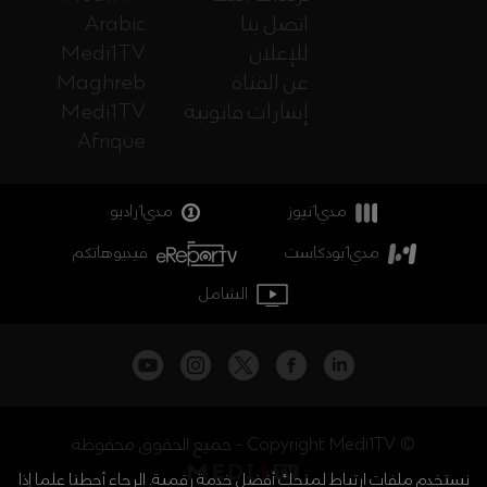
اتصل بنا
Arabic
للإعلان
Medi1TV
عن القناة
Maghreb
إشارات قانونية
Medi1TV
Afrique
مدي1نيوز
مدي1راديو
مدي1بودكاست
فيديوهاتكم
الشامل
جميع الحقوق محفوظة - Copyright Medi1TV ©
نستخدم ملفات ارتباط لمنحك أفضل خدمة رقمية. الرجاء أحطنا علما إذا