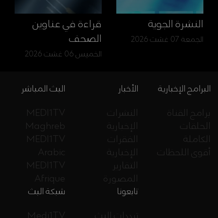
النشرة الجوية
قراءة في عناوين
الصحف
الجمعة 07 غشت 2026
الخميس 06 غشت 2026
البرامج الإخبارية
الأخبار
البث المباشر
برامج القناة
النشرات
MEDI1TV
الحلقات
الإخبارية
Maghreb
الكاملة
الفقرات
MEDI1TV
أقوى اللحظات
الإخبارية
Arabic
التقارير
MEDI1TV
المصورة
Afrique
تابعونا
شبكة البث
ترددات البث
Medi1TV