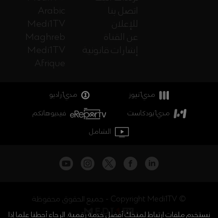
اتصل بنا
Arabic
للإعلان
Medi1TV
عن القناة
Maghreb
إشارات قانونية
Medi1TV
Afrique
مدي1نيوز
مدي1راديو
مدي1بودكاست
فيديوهاتكم
الشامل
جميع الحقوق محفوظة - Copyright Medi1TV ©
نستخدم ملفات ارتباط لمنحك أفضل خدمة رقمية. الرجاء أحطنا علما إذا