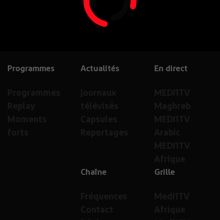
Programmes
Actualités
En direct
Programmes
Journaux
MEDI1TV
Replay
télévisés
Maghreb
Moments
Capsules
MEDI1TV
forts
Reportages
Arabic
MEDI1TV
Afrique
Chaîne
Grille
Fréquences
Medi1TV
Contact
Afrique