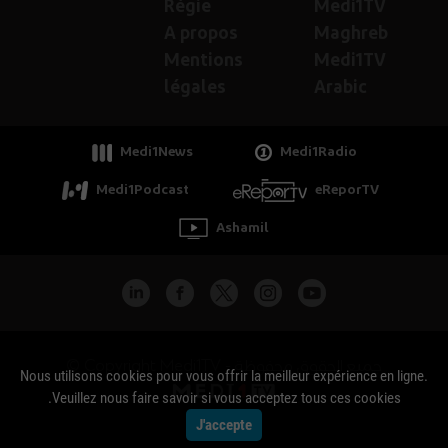
Régie
Medi1TV
A propos
Maghreb
Mentions
Medi1TV
légales
Arabic
Medi1News
Medi1Radio
Medi1Podcast
eReporTV
Ashamil
جميع الحقوق محفوظة - Copyright Medi1TV ©
Nous utilisons cookies pour vous offrir la meilleur expérience en ligne.
Veuillez nous faire savoir si vous acceptez tous ces cookies.
J'accepte
Actualité Maroc