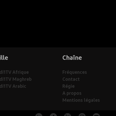
ille
Chaîne
i1TV Afrique
Fréquences
di1TV Maghreb
Contact
i1TV Arabic
Régie
A propos
Mentions légales