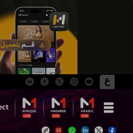
ع
ect