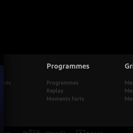
Programmes
Gr
visés
Programmes
Med
Replay
Me
Moments forts
Med