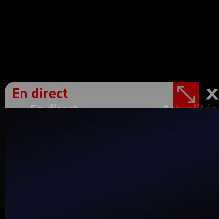
En direct
En direct
Actualités
MEDI1TV Maghreb
Journaux télé
MEDI1TV Arabic
Capsules
MEDI1TV Afrique
Reportages