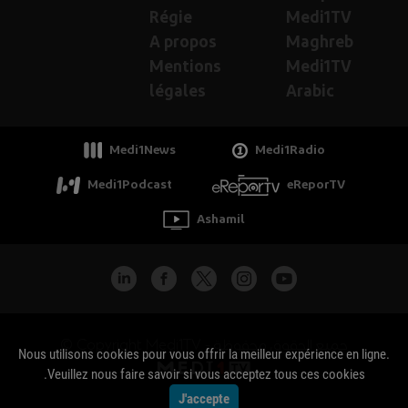
Régie
Medi1TV
A propos
Maghreb
Mentions
Medi1TV
légales
Arabic
Medi1News
Medi1Radio
Medi1Podcast
eReporTV
Ashamil
جميع الحقوق محفوظة - Copyright Medi1TV ©
Nous utilisons cookies pour vous offrir la meilleur expérience en ligne.
Veuillez nous faire savoir si vous acceptez tous ces cookies.
J'accepte