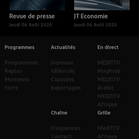
Revue de presse
JT Economie
Jeudi 06 Août 2026
Jeudi 06 Août 2026
Programmes
Actualités
En direct
Programmes
Journaux
MEDI1TV
Replay
télévisés
Maghreb
Moments
Capsules
MEDI1TV
forts
Reportages
Arabic
MEDI1TV
Afrique
Chaîne
Grille
Fréquences
Medi1TV
Contact
Afrique