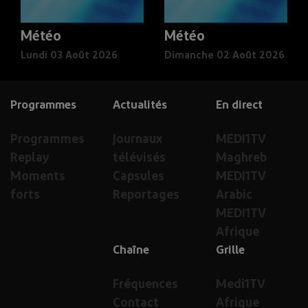
Météo
Météo
Lundi 03 Août 2026
Dimanche 02 Août 2026
Programmes
Actualités
En direct
Programmes
Journaux
MEDI1TV
Replay
télévisés
Maghreb
Moments
Capsules
MEDI1TV
forts
Reportages
Arabic
MEDI1TV
Afrique
Chaîne
Grille
Fréquences
Medi1TV
Contact
Afrique