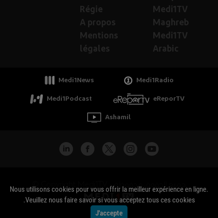
Régie
Medi1TV
A propos
Maghreb
Mentions
Medi1TV
légales
Arabic
Medi1News
Medi1Radio
Medi1Podcast
eReporTV
Ashamil
جميع الحقوق محفوظة - Copyright Medi1TV ©
Nous utilisons cookies pour vous offrir la meilleur expérience en ligne.
Veuillez nous faire savoir si vous acceptez tous ces cookies.
J'accepte