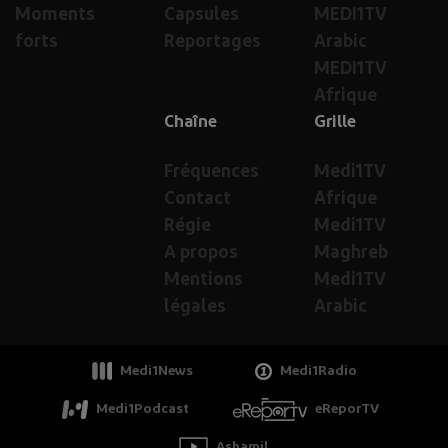
Moments
Capsules
MEDI1TV
forts
Reportages
Arabic
MEDI1TV
Afrique
Chaîne
Grille
Fréquences
Medi1TV
Contact
Afrique
Régie
Medi1TV
A propos
Maghreb
Mentions
Medi1TV
légales
Arabic
Medi1News
Medi1Radio
Medi1Podcast
eReporTV
Ashamil