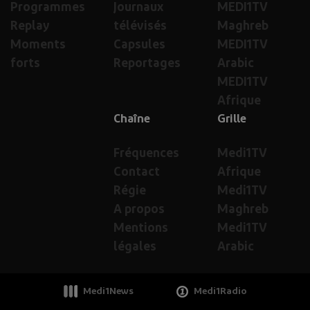
Programmes
Journaux
MEDI1TV
Replay
télévisés
Maghreb
Moments
Capsules
MEDI1TV
forts
Reportages
Arabic
MEDI1TV
Afrique
Chaîne
Grille
Fréquences
Medi1TV
Contact
Afrique
Régie
Medi1TV
A propos
Maghreb
Mentions
Medi1TV
légales
Arabic
Medi1News
Medi1Radio