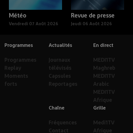
Météo
Revue de presse
Vendredi 07 Août 2026
Jeudi 06 Août 2026
Programmes
Actualités
En direct
Programmes
Journaux
MEDI1TV
Replay
télévisés
Maghreb
Moments
Capsules
MEDI1TV
forts
Reportages
Arabic
MEDI1TV
Afrique
Chaîne
Grille
Fréquences
Medi1TV
Contact
Afrique