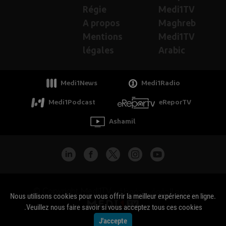
Régie
Medi1TV
A propos
Maghreb
Mentions
Medi1TV
légales
Arabic
Medi1News
Medi1Radio
Medi1Podcast
eReporTV
Ashamil
جميع الحقوق محفوظة - Copyright Medi1TV ©
Nous utilisons cookies pour vous offrir la meilleur expérience en ligne.
Veuillez nous faire savoir si vous acceptez tous ces cookies.
J'accepte