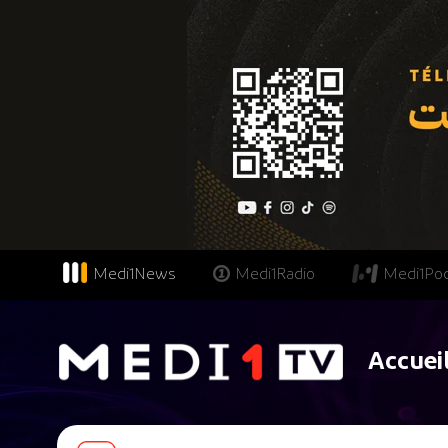
Medi1News
Medi1Radio
Medi1Po
Accuei