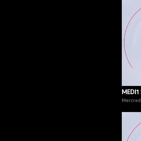
90%
MEDI1
Mercred