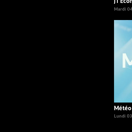
JT Eco
Mardi 0
Météo
Lundi 0