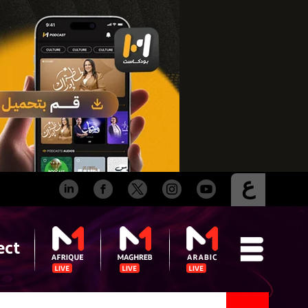
ع
ect