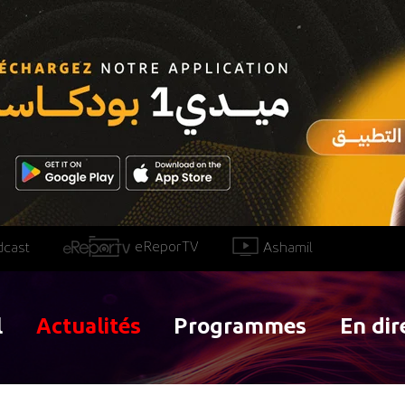
eReporTV
Ashamil
dcast
l
Actualités
Programmes
En dir