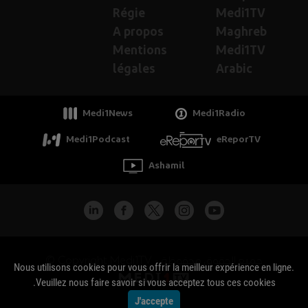
Régie
Medi1TV
A propos
Maghreb
Mentions
Medi1TV
légales
Arabic
Medi1News
Medi1Radio
Medi1Podcast
eReporTV
Ashamil
جميع الحقوق محفوظة - Copyright Medi1TV ©
Nous utilisons cookies pour vous offrir la meilleur expérience en ligne.
Veuillez nous faire savoir si vous acceptez tous ces cookies.
J'accepte