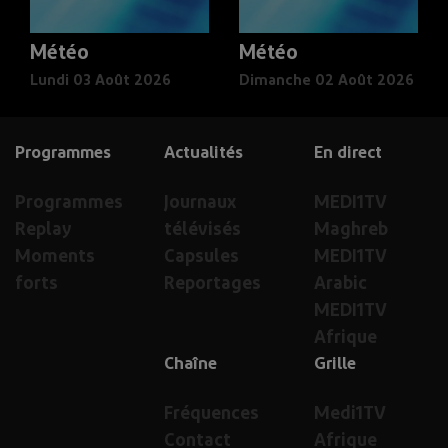
Météo
Météo
Lundi 03 Août 2026
Dimanche 02 Août 2026
Programmes
Actualités
En direct
Programmes
Journaux
MEDI1TV
Replay
télévisés
Maghreb
Moments
Capsules
MEDI1TV
forts
Reportages
Arabic
MEDI1TV
Afrique
Chaîne
Grille
Fréquences
Medi1TV
Contact
Afrique