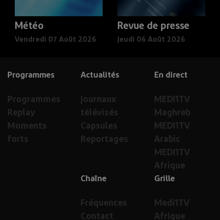
Météo
Revue de presse
Vendredi 07 Août 2026
Jeudi 06 Août 2026
Programmes
Actualités
En direct
Programmes
Journaux
MEDI1TV
Replay
télévisés
Maghreb
Moments
Capsules
MEDI1TV
forts
Reportages
Arabic
MEDI1TV
Afrique
Chaîne
Grille
Fréquences
Medi1TV
Contact
Afrique