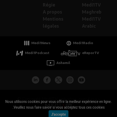
Régie
Medi1TV
A propos
Maghreb
Mentions
Medi1TV
légales
Arabic
Medi1News
Medi1Radio
Medi1Podcast
eReporTV
Ashamil
جميع الحقوق محفوظة - Copyright Medi1TV ©
Nous utilisons cookies pour vous offrir la meilleur expérience en ligne.
Veuillez nous faire savoir si vous acceptez tous ces cookies.
J'accepte