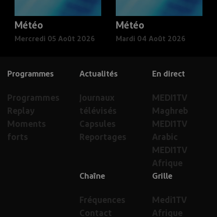
Météo
Météo
Mercredi 05 Août 2026
Mardi 04 Août 2026
Programmes
Actualités
En direct
Programmes
Journaux
MEDI1TV
Replay
télévisés
Maghreb
Moments
Capsules
MEDI1TV
forts
Reportages
Arabic
MEDI1TV
Afrique
Chaîne
Grille
Fréquences
Medi1TV
Contact
Afrique