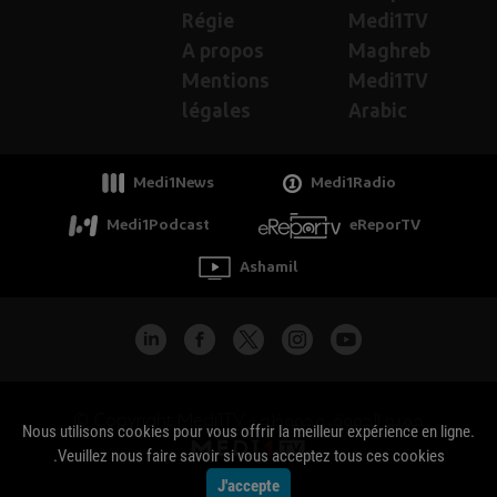
Régie
Medi1TV
A propos
Maghreb
Mentions
Medi1TV
légales
Arabic
Medi1News
Medi1Radio
Medi1Podcast
eReporTV
Ashamil
جميع الحقوق محفوظة - Copyright Medi1TV ©
Nous utilisons cookies pour vous offrir la meilleur expérience en ligne.
Veuillez nous faire savoir si vous acceptez tous ces cookies.
J'accepte