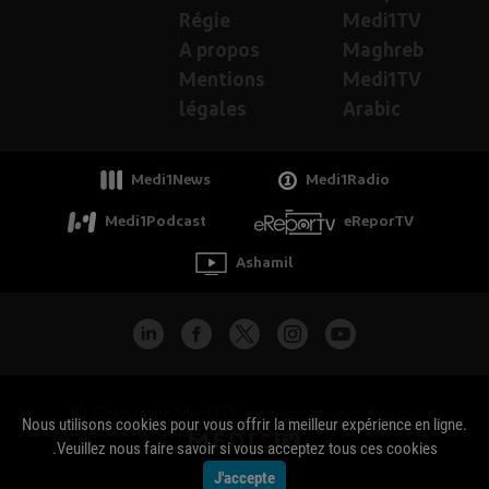
Régie
Medi1TV
A propos
Maghreb
Mentions
Medi1TV
légales
Arabic
Medi1News
Medi1Radio
Medi1Podcast
eReporTV
Ashamil
جميع الحقوق محفوظة - Copyright Medi1TV ©
Nous utilisons cookies pour vous offrir la meilleur expérience en ligne.
Veuillez nous faire savoir si vous acceptez tous ces cookies.
J'accepte