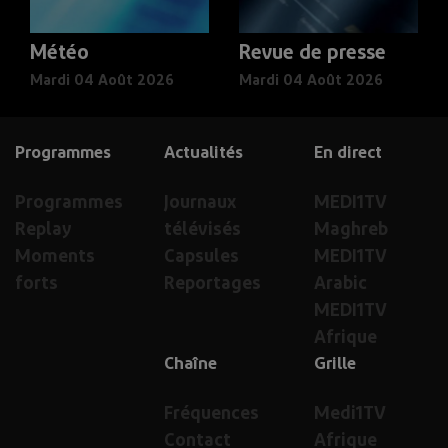
Météo
Revue de presse
Mardi 04 Août 2026
Mardi 04 Août 2026
Programmes
Actualités
En direct
Programmes
Journaux
MEDI1TV
Replay
télévisés
Maghreb
Moments
Capsules
MEDI1TV
forts
Reportages
Arabic
MEDI1TV
Afrique
Chaîne
Grille
Fréquences
Medi1TV
Contact
Afrique