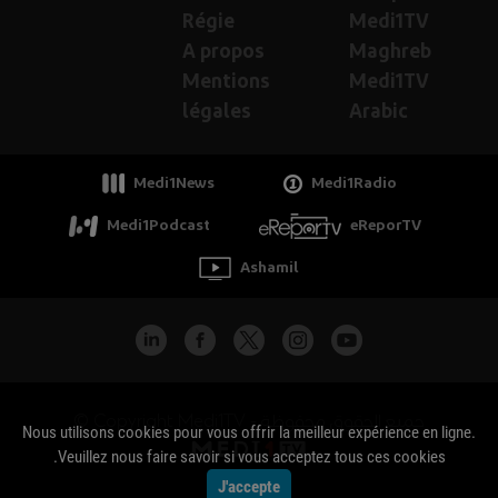
Régie
Medi1TV
A propos
Maghreb
Mentions
Medi1TV
légales
Arabic
Medi1News
Medi1Radio
Medi1Podcast
eReporTV
Ashamil
جميع الحقوق محفوظة - Copyright Medi1TV ©
Nous utilisons cookies pour vous offrir la meilleur expérience en ligne.
Veuillez nous faire savoir si vous acceptez tous ces cookies.
J'accepte