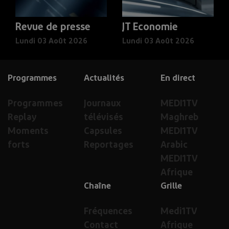
Revue de presse
JT Economie
Lundi 03 Août 2026
Lundi 03 Août 2026
Programmes
Actualités
En direct
Programmes
Journaux
MEDI1TV
Replay
télévisés
Maghreb
Moments
Capsules
MEDI1TV
forts
Reportages
Arabic
MEDI1TV
Afrique
Chaîne
Grille
Fréquences
Medi1TV
Contact
Afrique