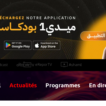
eReporTV
Ashamil
dcast
l
Actualités
Programmes
En dir