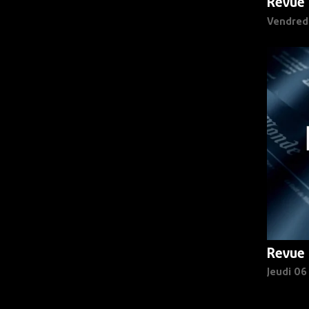
Revue 
Vendred
Revue 
Jeudi 0