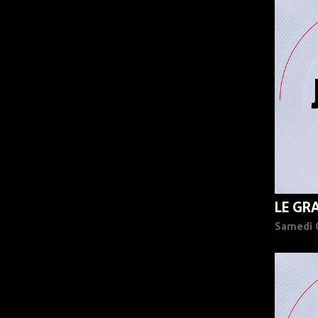
90%
LE GR
Samedi 