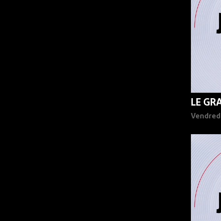
LE GR
Vendred