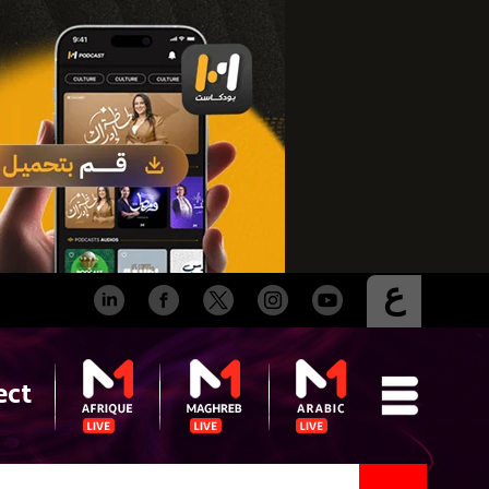
ع
ect