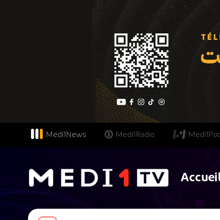
Medi1News
Medi1Radio
Medi1Po
Accuei