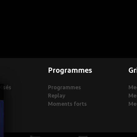
Programmes
Gr
visés
Programmes
Med
Replay
Me
Moments forts
Med