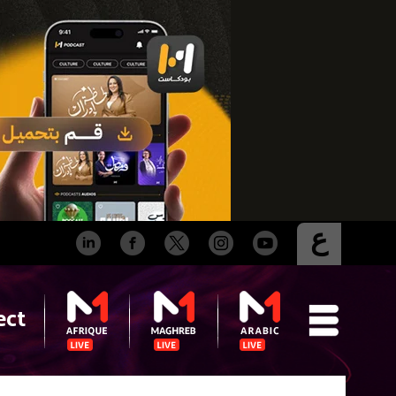
ع
ect