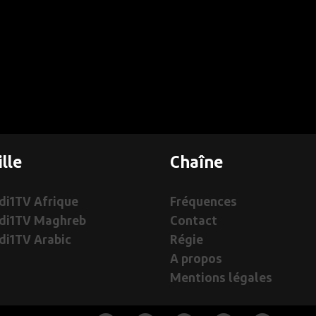
ille
Chaîne
i1TV Afrique
Fréquences
di1TV Maghreb
Contact
i1TV Arabic
Régie
A propos
Mentions légales