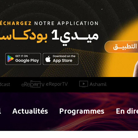
eReporTV
Ashamil
dcast
l
Actualités
Programmes
En dir