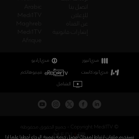
اتصل بنا
Arabic
للإعلان
Medi1TV
عن القناة
Maghreb
إشارات قانونية
Medi1TV
Afrique
مدي1نيوز
مدي1راديو
مدي1بودكاست
فيديوهاتكم
الشامل
جميع الحقوق محفوظة - Copyright Medi1TV ©
نستخدم ملفات ارتباط لمنحك أفضل خدمة رقمية. الرجاء أحطنا علما إذا