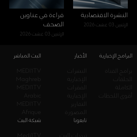
النشرة الاقتصادية
قراءة في عناوين
الصحف
الإثنين 03 غشت 2026
الإثنين 03 غشت 2026
البرامج الإخبارية
الأخبار
البث المباشر
برامج القناة
النشرات
MEDI1TV
الحلقات
الإخبارية
Maghreb
الكاملة
الفقرات
MEDI1TV
أقوى اللحظات
الإخبارية
Arabic
التقارير
MEDI1TV
المصورة
Afrique
تابعونا
شبكة البث
ترددات البث
Medi1TV