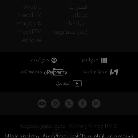
اتصل بنا
Arabic
للإعلان
Medi1TV
عن القناة
Maghreb
إشارات قانونية
Medi1TV
Afrique
مدي1نيوز
مدي1راديو
مدي1بودكاست
فيديوهاتكم
الشامل
جميع الحقوق محفوظة - Copyright Medi1TV ©
نستخدم ملفات ارتباط لمنحك أفضل خدمة رقمية. الرجاء أحطنا علما إذا