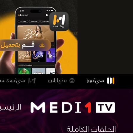
مدي1نيوز
مدي1راديو
مدي1بودكاست
الرئيسي
الحلقات الكاملة