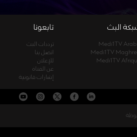
كة البث
تابعونا
Medi1TV Arab
ترددات البث
Medi1TV Maghr
اتصل بنا
Medi1TV Afriq
للإعلان
عن القناة
إشارات قانونية