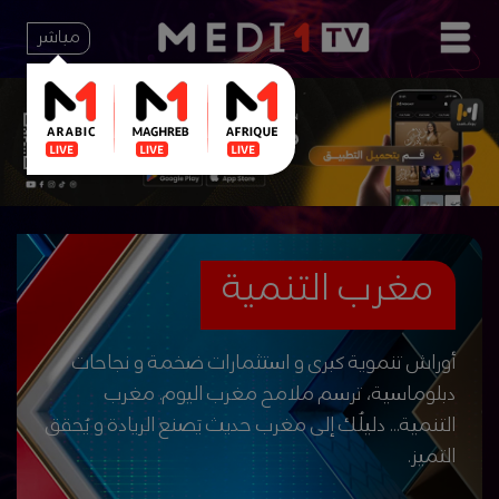
مباشر
مغرب التنمية
أوراش تنموية كبرى و استثمارات ضخمة و نجاحات
دبلوماسية، ترسم ملامح مغرب اليوم. مغرب
التنمية... دليلُك إلى مغرب حديث يَصنع الريادة و يُحقق
التميز.