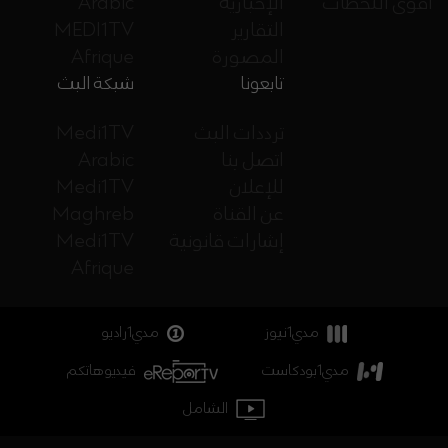
أقوى اللحظات
الإخبارية
Arabic
التقارير
MEDI1TV
المصورة
Afrique
تابعونا
شبكة البث
ترددات البث
Medi1TV
اتصل بنا
Arabic
للإعلان
Medi1TV
عن القناة
Maghreb
إشارات قانونية
Medi1TV
Afrique
مدي1نيوز
مدي1راديو
مدي1بودكاست
فيديوهاتكم
الشامل