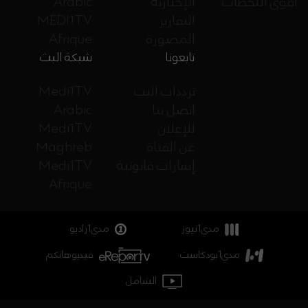
أقوى اللحظات
الإخبارية
Arabic
التقارير
MEDI1TV
المصورة
Afrique
تابعونا
شبكة البث
ترددات البث
Medi1TV
اتصل بنا
Arabic
للإعلان
Medi1TV
عن القناة
Maghreb
إشارات قانونية
Medi1TV
Afrique
مدي1نيوز
مدي1راديو
مدي1بودكاست
فيديوهاتكم
الشامل