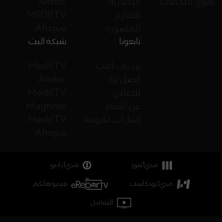
أقوى اللحظات
الإخبارية
Arabic
التقارير
MEDI1TV
المصورة
Afrique
تابعونا
شبكة البث
ترددات البث
Medi1TV
اتصل بنا
Arabic
للإعلان
Medi1TV
عن القناة
Maghreb
إشارات قانونية
Medi1TV
Afrique
مدي1نيوز
مدي1راديو
مدي1بودكاست
فيديوهاتكم
الشامل