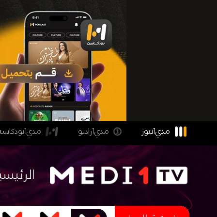
مدي1نيوز
مدي1راديو
مدي1بودكاست
الرئيسي