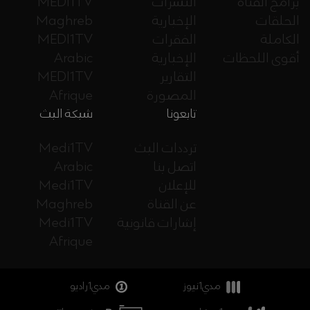
برامج القناة
النشرات
MEDI1TV
الحلقات
الإخبارية
Maghreb
الكاملة
الفقرات
MEDI1TV
أقوى اللحظات
الإخبارية
Arabic
التقارير
MEDI1TV
المصورة
Afrique
تابعونا
شبكة البث
ترددات البث
Medi1TV
اتصل بنا
Arabic
للإعلان
Medi1TV
عن القناة
Maghreb
إشارات قانونية
Medi1TV
Afrique
مدي1نيوز
مدي1راديو