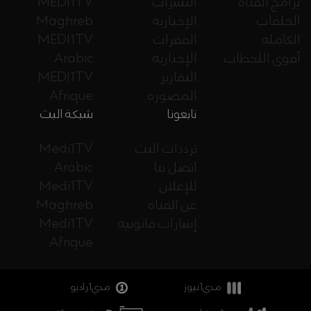
برامج القناة
النشرات
MEDI1TV
الحلقات
الإخبارية
Maghreb
الكاملة
الفقرات
MEDI1TV
أقوى اللحظات
الإخبارية
Arabic
التقارير
MEDI1TV
المصورة
Afrique
تابعونا
شبكة البث
ترددات البث
Medi1TV
اتصل بنا
Arabic
للإعلان
Medi1TV
عن القناة
Maghreb
إشارات قانونية
Medi1TV
Afrique
مدي1نيوز
مدي1راديو