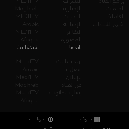
برامج القناة
النشرات
MEDI1TV
الحلقات
الإخبارية
Maghreb
الكاملة
الفقرات
MEDI1TV
أقوى اللحظات
الإخبارية
Arabic
التقارير
MEDI1TV
المصورة
Afrique
تابعونا
شبكة البث
ترددات البث
Medi1TV
اتصل بنا
Arabic
للإعلان
Medi1TV
عن القناة
Maghreb
إشارات قانونية
Medi1TV
Afrique
مدي1نيوز
مدي1راديو