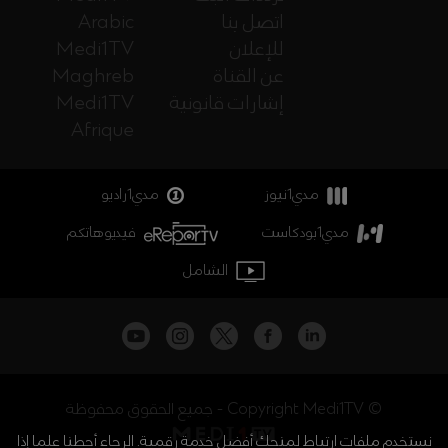
اتصل بنا
Arabic
للإعلان
Medi1TV
عن القناة
Maghreb
إشارات قانونية
Medi1TV
Afrique
مدي1نيوز
مدي1راديو
مدي1بودكاست
فيديوهاتكم
الشامل
جميع الحقوق محفوظة - Copyright Medi1TV ©
نستخدم ملفات ارتباط لمنحك أفضل خدمة رقمية. الرجاء أحطنا علما إذا