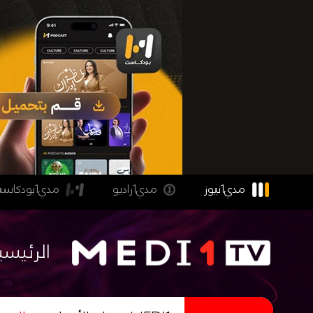
مدي1نيوز
مدي1راديو
مدي1بودكاست
الرئيسي