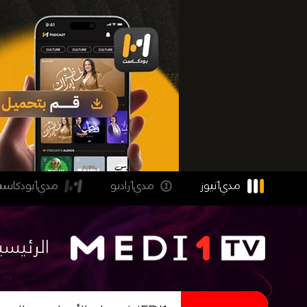
مدي1نيوز
مدي1راديو
مدي1بودكاست
الرئيسي