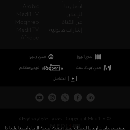
اتصل بنا
Arabic
للإعلان
Medi1TV
عن القناة
Maghreb
إشارات قانونية
Medi1TV
Afrique
مدي1نيوز
مدي1راديو
مدي1بودكاست
فيديوهاتكم
الشامل
جميع الحقوق محفوظة - Copyright Medi1TV ©
نستخدم ملفات ارتباط لمنحك أفضل خدمة رقمية. الرجاء أحطنا علما إذا