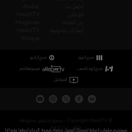
اتصل بنا
Arabic
للإعلان
Medi1TV
عن القناة
Maghreb
إشارات قانونية
Medi1TV
Afrique
مدي1نيوز
مدي1راديو
مدي1بودكاست
فيديوهاتكم
الشامل
جميع الحقوق محفوظة - Copyright Medi1TV ©
نستخدم ملفات ارتباط لمنحك أفضل خدمة رقمية. الرجاء أحطنا علما إذا