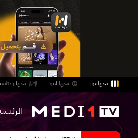
مدي1نيوز
مدي1راديو
مدي1بودكاست
الرئيسي