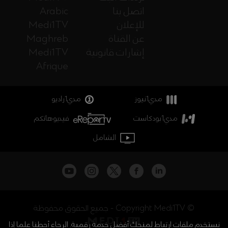
اتصل بنا
Arabic
للإعلان
Medi1TV
عن القناة
Maghreb
إشارات قانونية
Medi1TV
Afrique
مدي1نيوز
مدي1راديو
مدي1بودكاست
فيديوهاتكم
الشامل
جميع الحقوق محفوظة - Copyright Medi1TV ©
نستخدم ملفات ارتباط لمنحك أفضل خدمة رقمية. الرجاء أحطنا علما إذا