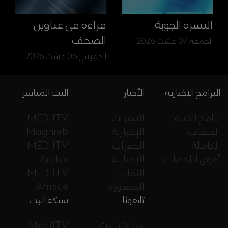
النشرة الجوية
قراءة في عناوين
الصحف
الجمعة 07 غشت 2026
الخميس 06 غشت 2026
البرامج الإخبارية
الأخبار
البث المباشر
برامج القناة
النشرات
MEDI1TV
الحلقات
الإخبارية
Maghreb
الكاملة
الفقرات
MEDI1TV
أقوى اللحظات
الإخبارية
Arabic
التقارير
MEDI1TV
المصورة
Afrique
تابعونا
شبكة البث
ترددات البث
Medi1TV