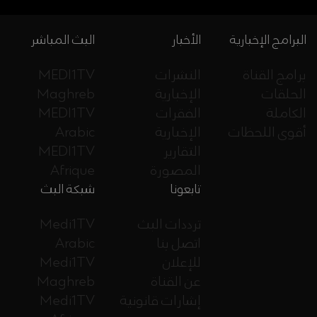
البرامج الإخبارية
الأخبار
البث المباشر
برامج القناة
النشرات
MEDI1TV
الحلقات
الإخبارية
Maghreb
الكاملة
الفقرات
MEDI1TV
أقوى اللحظات
الإخبارية
Arabic
التقارير
MEDI1TV
المصورة
Afrique
تابعونا
شبكة البث
ترددات البث
Medi1TV
اتصل بنا
Arabic
للإعلان
Medi1TV
عن القناة
Maghreb
إشارات قانونية
Medi1TV